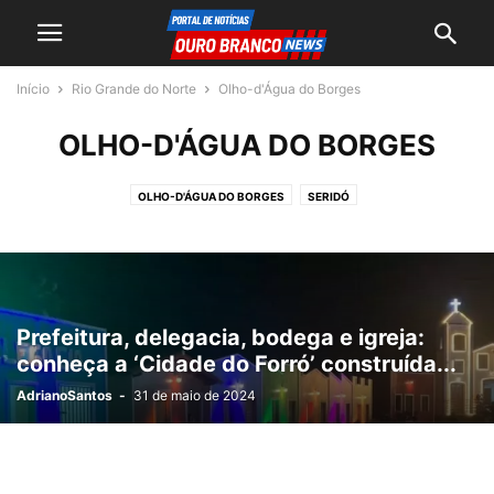
Início
Rio Grande do Norte
Olho-d'Água do Borges
OLHO-D'ÁGUA DO BORGES
OLHO-D'ÁGUA DO BORGES
SERIDÓ
Prefeitura, delegacia, bodega e igreja:
conheça a ‘Cidade do Forró’ construída...
AdrianoSantos
-
31 de maio de 2024