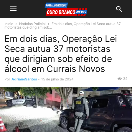
Início
Notícias Policial
Em dois dias, Operação Lei Seca autua 37
motoristas que dirigiam sob...
Em dois dias, Operação Lei
Seca autua 37 motoristas
que dirigiam sob efeito de
álcool em Currais Novos
24
Por
AdrianoSantos
-
15 de julho de 2024