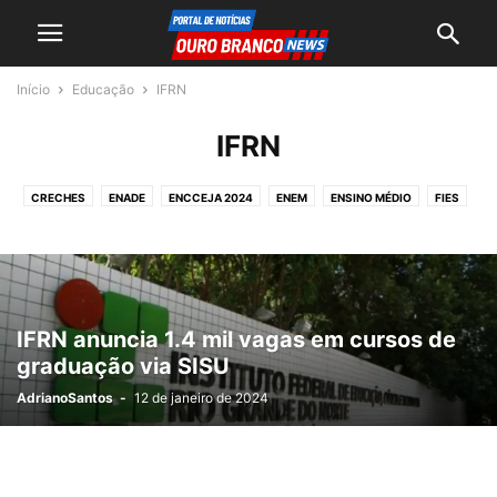
Início
Educação
IFRN
IFRN
CRECHES
ENADE
ENCCEJA 2024
ENEM
ENSINO MÉDIO
FIES
IFRN
INEP
PROUNI
IFRN anuncia 1.4 mil vagas em cursos de
graduação via SISU
AdrianoSantos
-
12 de janeiro de 2024