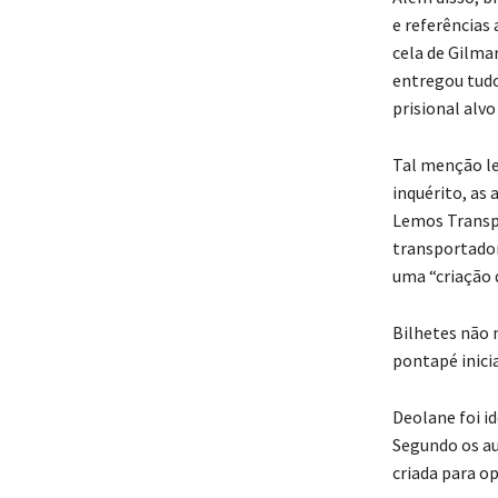
e referências
cela de Gilma
entregou tudo
prisional alvo
Tal menção le
inquérito, as
Lemos Transpo
transportador
uma “criação 
Bilhetes não
pontapé inici
Deolane foi i
Segundo os au
criada para o