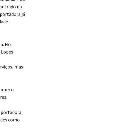
contrado na
sportadora já
dade
ia. No
a Lopes
rviços, mas
foram o
res.
sportadora.
dades como