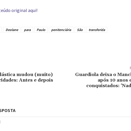
eúdo original aqui!
Deolane
para
Paulo
penitenciária
São
transferida
tilhado
plástica mudou (muito)
Guardiola deixa o Manc
ridades: Antes e depois
após 10 anos e
conquistados: ‘Nad
ESPOSTA