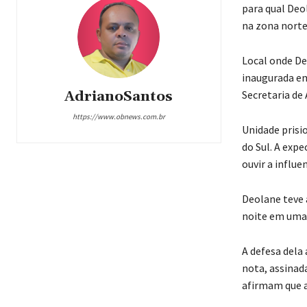
para qual Deo
na zona norte
Local onde De
inaugurada em
Secretaria de
AdrianoSantos
https://www.obnews.com.br
Unidade prisio
do Sul. A expe
ouvir a influ
Deolane teve 
noite em uma 
A defesa dela
nota, assinad
afirmam que a