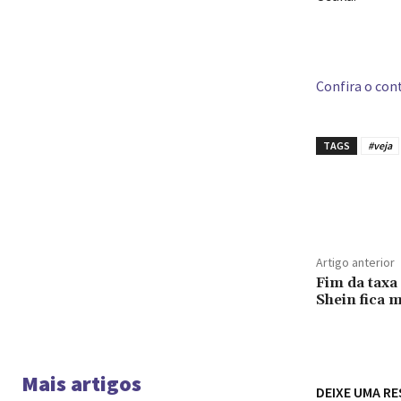
Confira o cont
TAGS
#veja
Compar
Artigo anterior
Fim da taxa
Shein fica 
Mais artigos
DEIXE UMA R