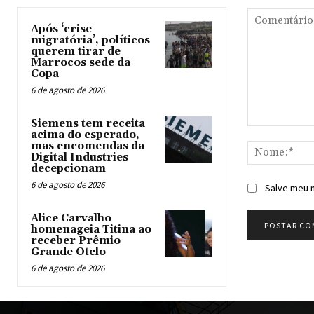
Após ‘crise
migratória’, políticos
querem tirar de
Marrocos sede da
Copa
6 de agosto de 2026
Siemens tem receita
Comentário:
acima do esperado,
mas encomendas da
Digital Industries
decepcionam
6 de agosto de 2026
Salve meu n
Alice Carvalho
homenageia Titina ao
receber Prêmio
Grande Otelo
6 de agosto de 2026