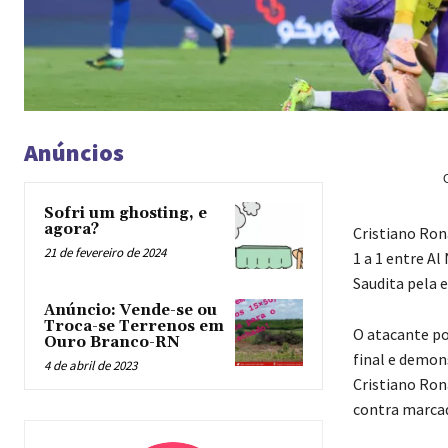
Anúncios
Sofri um ghosting, e
agora?
C
ristiano Ron
21 de fevereiro de 2024
1 a 1 entre Al
Saudita pela 
Anúncio: Vende-se ou
Troca-se Terrenos em
O atacante po
Ouro Branco-RN
final e demo
4 de abril de 2023
Cristiano Ron
contra marcad