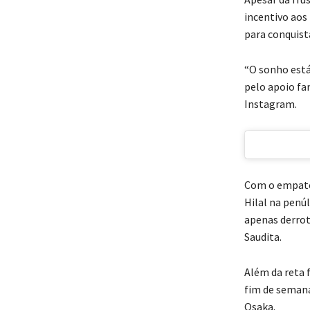
incentivo aos
para conquis
“O sonho está
pelo apoio fa
Instagram.
Com o empate,
Hilal na penú
apenas derrot
Saudita.
Além da reta 
fim de semana
Osaka.