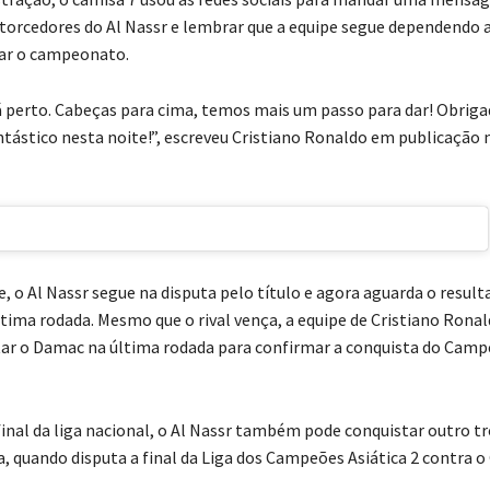
 torcedores do Al Nassr e lembrar que a equipe segue dependendo a
tar o campeonato.
 perto. Cabeças para cima, temos mais um passo para dar! Obriga
ntástico nesta noite!”, escreveu Cristiano Ronaldo em publicação 
 o Al Nassr segue na disputa pelo título e agora aguarda o result
ltima rodada. Mesmo que o rival vença, a equipe de Cristiano Ronal
ar o Damac na última rodada para confirmar a conquista do Cam
final da liga nacional, o Al Nassr também pode conquistar outro t
, quando disputa a final da Liga dos Campeões Asiática 2 contra 