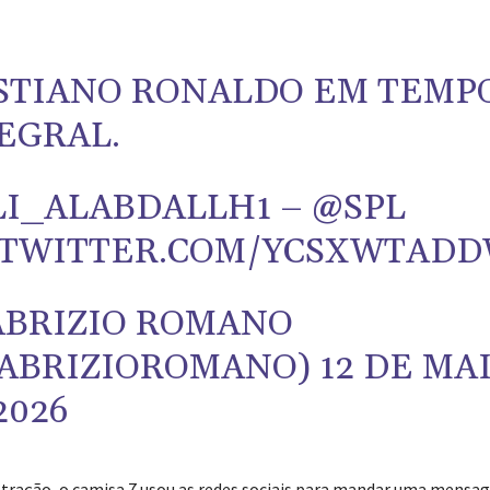
STIANO RONALDO EM TEMP
EGRAL.
I_ALABDALLH1
–
@SPL
.TWITTER.COM/YCSXWTAD
BRIZIO ROMANO
ABRIZIOROMANO)
12 DE MA
2026
stração, o camisa 7 usou as redes sociais para mandar uma mensa