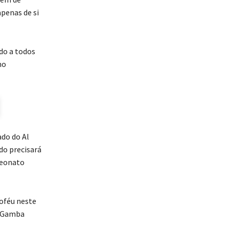
penas de si
do a todos
no
ado do Al
do precisará
peonato
roféu neste
o Gamba