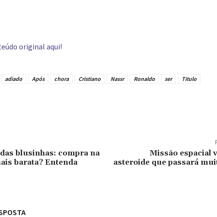
eúdo original aqui!
adiado
Após
chora
Cristiano
Nassr
Ronaldo
ser
Titulo
tilhado
 das blusinhas: compra na
Missão espacial v
mais barata? Entenda
asteroide que passará mui
ESPOSTA