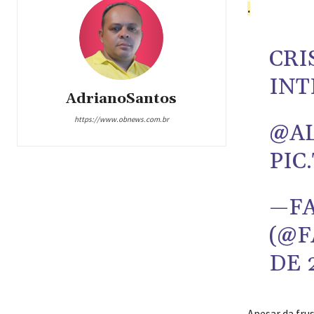
.
CRI
INT
AdrianoSantos
https://www.obnews.com.br
@AL
PIC
—FA
(@F
DE 
Apesar da fru