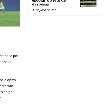
escolar do teto de
despesas
30 de julho de 2026
o empate por
mpeonato
ós o apito
ostraram
is do gol
o.