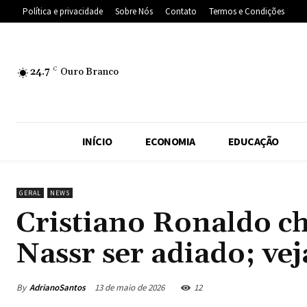
Política e privacidade
Sobre Nós
Contato
Termos e Condições
24.7
C
Ouro Branco
INÍCIO
ECONOMIA
EDUCAÇÃO
GERAL
NEWS
Cristiano Ronaldo ch
Nassr ser adiado; vej
By
AdrianoSantos
13 de maio de 2026
12