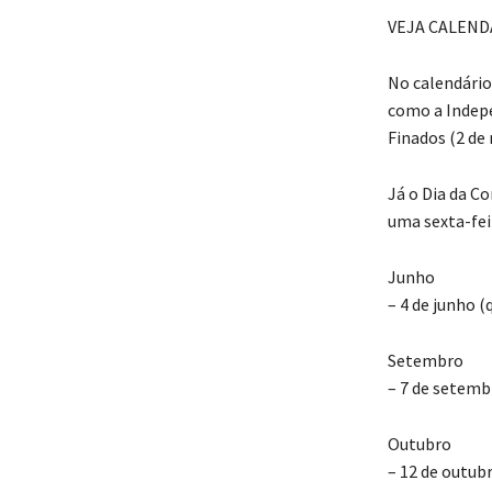
VEJA CALEND
No calendário
como a Indepe
Finados (2 de
Já o Dia da C
uma sexta-fei
Junho
– 4 de junho (
Setembro
– 7 de setemb
Outubro
– 12 de outub