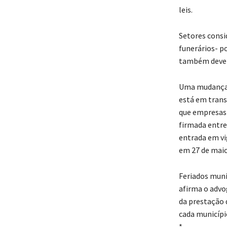
leis.
Setores consi
funerários- p
também deve 
Uma mudança n
está em trans
que empresas 
firmada entre
entrada em vi
em 27 de maio
Feriados muni
afirma o advo
da prestação d
cada municípi
*