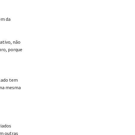
em da
ativo, não
bro, porque
alado tem
, na mesma
riados
om outras