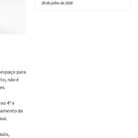
30 de julho de 2026
r espaço para
to, não é
es.
no 4º e
cramento da
sus.
aulo,