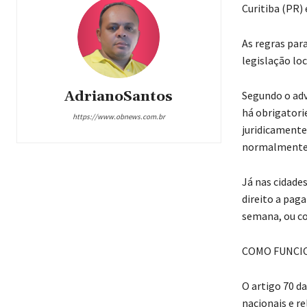
Curitiba (PR)
As regras par
legislação loc
AdrianoSantos
Segundo o adv
há obrigatori
https://www.obnews.com.br
juridicamente
normalmente
Já nas cidade
direito a pag
semana, ou co
COMO FUNCIO
O artigo 70 d
nacionais e r