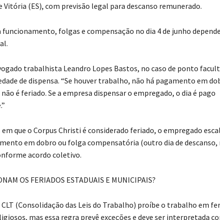
 e Vitória (ES), com previsão legal para descanso remunerado.
a funcionamento, folgas e compensação no dia 4 de junho depend
al.
ogado trabalhista Leandro Lopes Bastos, no caso de ponto facult
edade de dispensa. “Se houver trabalho, não há pagamento em do
 não é feriado. Se a empresa dispensar o empregado, o dia é pago
.”
s em que o Corpus Christi é considerado feriado, o empregado esc
amento em dobro ou folga compensatória (outro dia de descanso
nforme acordo coletivo.
NAM OS FERIADOS ESTADUAIS E MUNICIPAIS?
a CLT (Consolidação das Leis do Trabalho) proíbe o trabalho em fe
eligiosos, mas essa regra prevê exceções e deve ser interpretada c