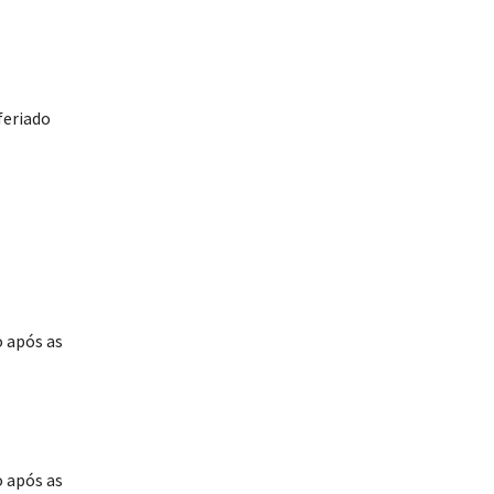
feriado
o após as
o após as