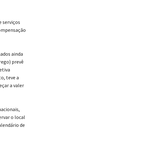
e serviços
 compensação
iados ainda
rego) prevê
etiva
o, teve a
çar a valer
acionais,
rvar o local
alendário de