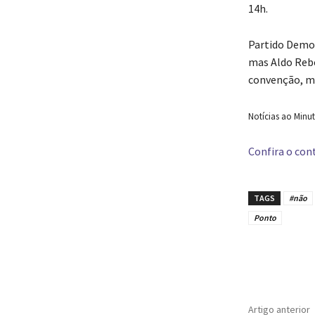
14h.
Partido Democ
mas Aldo Rebe
convenção, me
Notícias ao Minut
Confira o cont
TAGS
#não
Ponto
Compar
Artigo anterior