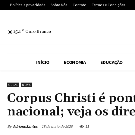
Política e privacidade
Sobre Nós
Contato
Termos e Condições
15.1
C
Ouro Branco
INÍCIO
ECONOMIA
EDUCAÇÃO
GERAL
NEWS
Corpus Christi é pont
nacional; veja os dir
By
AdrianoSantos
18 de maio de 2026
11