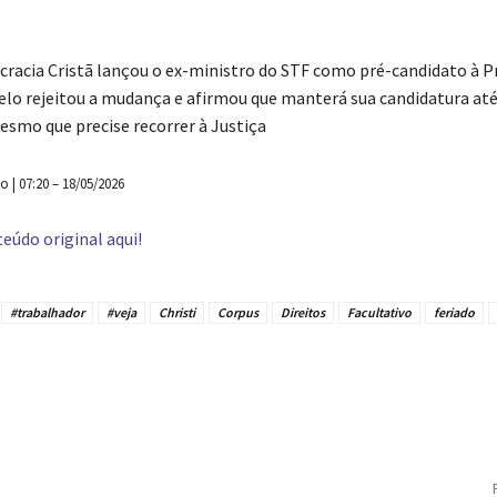
racia Cristã lançou o ex-ministro do STF como pré-candidato à Pr
lo rejeitou a mudança e afirmou que manterá sua candidatura até
smo que precise recorrer à Justiça
o | 07:20 – 18/05/2026
eúdo original aqui!
#trabalhador
#veja
Christi
Corpus
Direitos
Facultativo
feriado
tilhado