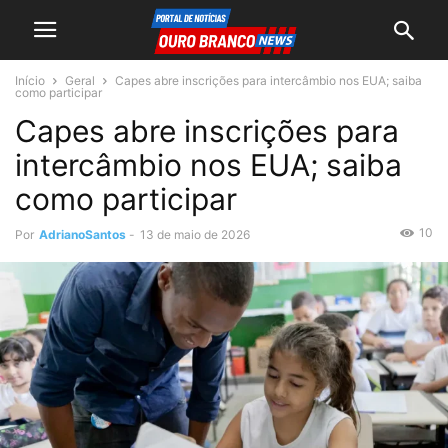
Início
Geral
Capes abre inscrições para intercâmbio nos EUA; saiba
como participar
Capes abre inscrições para
intercâmbio nos EUA; saiba
como participar
10
Por
AdrianoSantos
-
13 de maio de 2026