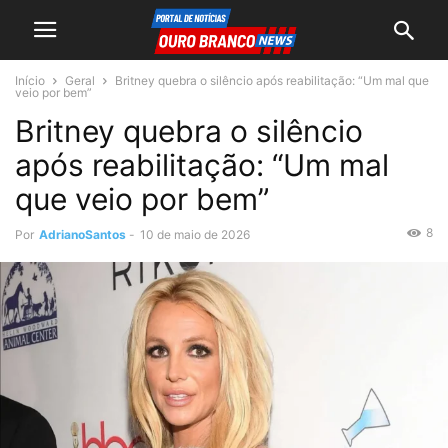
Início
Geral
Britney quebra o silêncio após reabilitação: “Um mal que
veio por bem”
Britney quebra o silêncio
após reabilitação: “Um mal
que veio por bem”
8
Por
AdrianoSantos
-
10 de maio de 2026