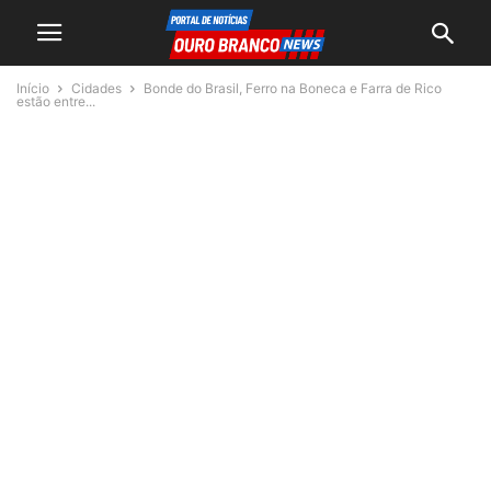
Início
Cidades
Bonde do Brasil, Ferro na Boneca e Farra de Rico
estão entre...