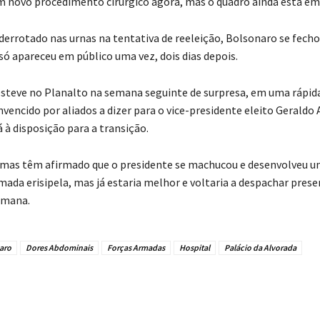
 novo procedimento cirúrgico agora, mas o quadro ainda está em 
 derrotado nas urnas na tentativa de reeleição, Bolsonaro se fecho
só apareceu em público uma vez, dois dias depois.
steve no Planalto na semana seguinte de surpresa, em uma rápid
nvencido por aliados a dizer para o vice-presidente eleito Geraldo
 à disposição para a transição.
mas têm afirmado que o presidente se machucou e desenvolveu u
mada erisipela, mas já estaria melhor e voltaria a despachar pres
emana.
aro
Dores Abdominais
Forças Armadas
Hospital
Palácio da Alvorada
tilhado