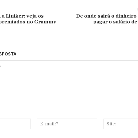
a Liniker: veja os
De onde sairá o dinheiro
s premiados no Grammy
pagar o salário d
ESPOSTA
Nome:*
E-
mail:*