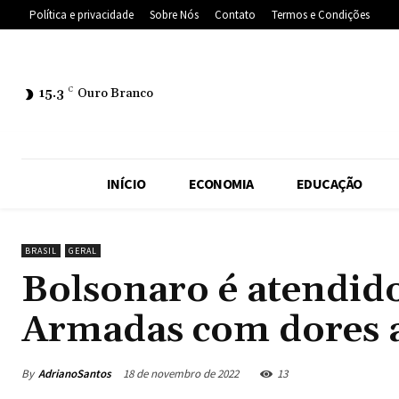
Política e privacidade
Sobre Nós
Contato
Termos e Condições
15.3
C
Ouro Branco
INÍCIO
ECONOMIA
EDUCAÇÃO
BRASIL
GERAL
Bolsonaro é atendido
Armadas com dores 
By
AdrianoSantos
18 de novembro de 2022
13