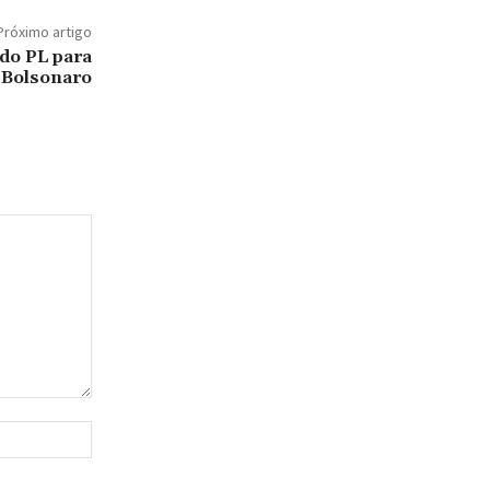
Próximo artigo
 do PL para
e Bolsonaro
Site: