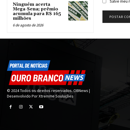
Salve meu n
Ninguém acerta
Mega-Sena; prêmio
acumula para R$ 165
milhões
6 de agosto de 2026
© 2024 Todos os direitos reservados. OBNews |
Desenvolvido Por Xtremme Souluções