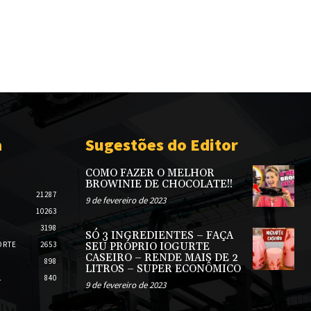
a
Sugestões do Editor
COMO FAZER O MELHOR
BROWINIE DE CHOCOLATE!!
21287
9 de fevereiro de 2023
10263
3198
SÓ 3 INGREDIENTES – FAÇA
ORTE
2653
SEU PRÓPRIO IOGURTE
CASEIRO – RENDE MAIS DE 2
898
LITROS – SUPER ECONÔMICO
L
840
9 de fevereiro de 2023