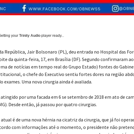
Getting your
Trinity Audio
player ready...
da República, Jair Bolsonaro (PL), deu entrada no Hospital das Fo
ite da quinta-feira, 17, em Brasília (DF). Segundo confirmaram a
tema de notícias em tempo real do Grupo Estado) fontes do Gabine
titucional, o chefe do Executivo sentiu fortes dores na região abd
do exames. Uma nova cirurgia ainda é avaliada.
 atingido por uma facada em 6 se setembro de 2018 em ato de c
MG). Desde então, já passou por quatro cirurgias.
atual é de uma nova hérnia na cicatriz da cirurgia, que já foi oper
cordo com informações até o momento, o presidente não pretend