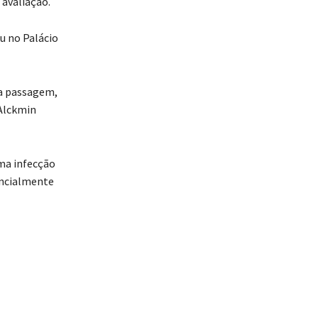
avaliação.
u no Palácio
a passagem,
 Alckmin
ma infecção
encialmente