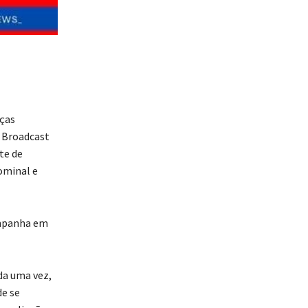
rças
o Broadcast
te de
ominal e
ampanha em
ada uma vez,
e se