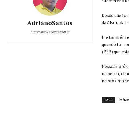
submeter a um
Desde que foi
da Alvorada e 
AdrianoSantos
https://www.obnews.com.br
Ele também e
quando foi co
(PSB) que está
Pessoas próxi
na perna, cha
na próxima s
TAGS
Bolson
Compar