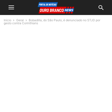
Início
Geral
Bobadilla, do São Paulo, é denunciado no STJD por
gesto contra Corinthians