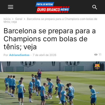
Início
Geral
Barcelona se prepara para a Champions com bolas de
tênis; veja
Barcelona se prepara para a
Champions com bolas de
tênis; veja
11
Por
AdrianoSantos
-
7 de abril de 2026