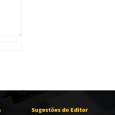
Site:
a
Sugestões do Editor