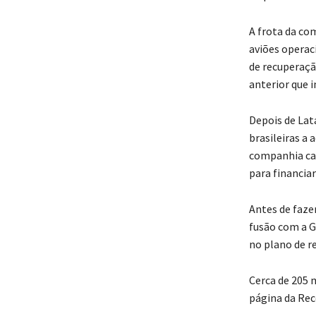
A frota da co
aviões operac
de recuperaçã
anterior que i
Depois de Lat
brasileiras a 
companhia caí
para financiar
Antes de faze
fusão com a G
no plano de r
Cerca de 205 
página da Rec