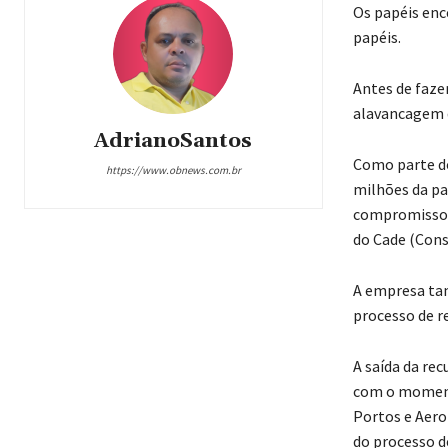
Os papéis enc
papéis.
Antes de fazer
alavancagem d
AdrianoSantos
Como parte do
https://www.obnews.com.br
milhões da pa
compromisso d
do Cade (Cons
A empresa tam
processo de r
A saída da re
com o momento
Portos e Aerop
do processo de