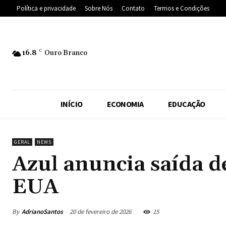
Política e privacidade
Sobre Nós
Contato
Termos e Condições
16.8
C
Ouro Branco
INÍCIO
ECONOMIA
EDUCAÇÃO
GERAL
NEWS
Azul anuncia saída d
EUA
By
AdrianoSantos
20 de fevereiro de 2026
15