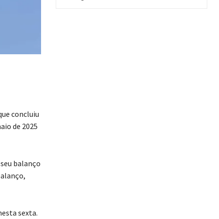
que concluiu
maio de 2025
 seu balanço
balanço,
esta sexta.