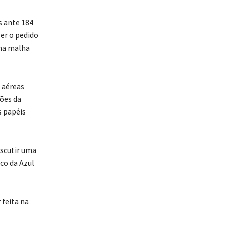
s ante 184
er o pedido
uma malha
 aéreas
ções da
 papéis
iscutir uma
co da Azul
 feita na