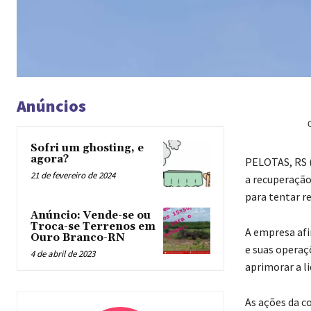
Anúncios
Sofri um ghosting, e
agora?
P
ELOTAS, RS (
21 de fevereiro de 2024
a recuperação
para tentar re
Anúncio: Vende-se ou
Troca-se Terrenos em
A empresa af
Ouro Branco-RN
e suas operaçõ
4 de abril de 2023
aprimorar a l
As ações da c