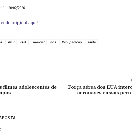
9:11 – 20/02/2026
eúdo original aqui!
a
Azul
EUA
Judicial
nos
Recuperação
saída
tilhado
 filmes adolescentes de
Força aérea dos EUA inter
empos
aeronaves russas perto
ESPOSTA