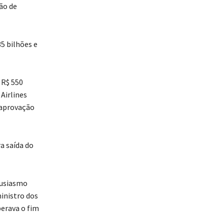
ão de
35 bilhões e
 R$ 550
Airlines
 aprovação
a saída do
tusiasmo
inistro dos
perava o fim