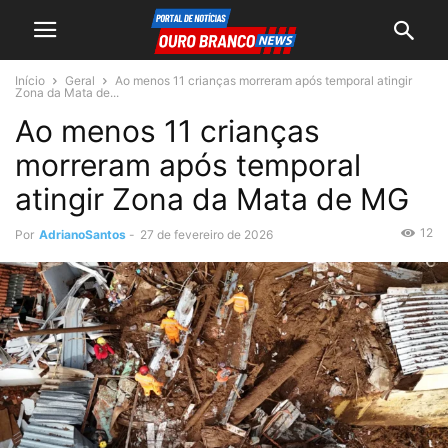
Início
Geral
Ao menos 11 crianças morreram após temporal atingir
Zona da Mata de...
Ao menos 11 crianças
morreram após temporal
atingir Zona da Mata de MG
12
Por
AdrianoSantos
-
27 de fevereiro de 2026