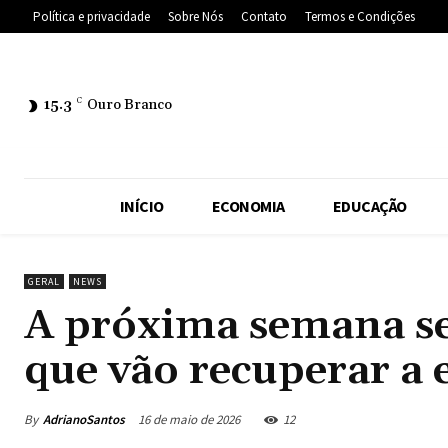
Política e privacidade
Sobre Nós
Contato
Termos e Condições
15.3
C
Ouro Branco
INÍCIO
ECONOMIA
EDUCAÇÃO
GERAL
NEWS
A próxima semana se
que vão recuperar a 
By
AdrianoSantos
16 de maio de 2026
12