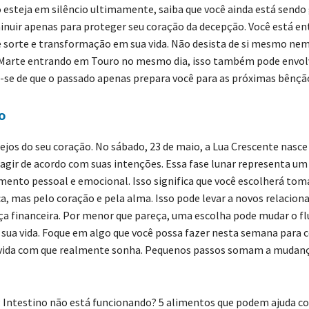
o esteja em silêncio ultimamente, saiba que você ainda está sendo
minuir apenas para proteger seu coração da decepção. Você está e
 sorte e transformação em sua vida. Não desista de si mesmo nem
Marte entrando em Touro no mesmo dia, isso também pode envol
se de que o passado apenas prepara você para as próximas bênção
o
ejos do seu coração. No sábado, 23 de maio, a Lua Crescente nasc
a agir de acordo com suas intenções. Essa fase lunar representa
mento pessoal e emocional. Isso significa que você escolherá tom
ca, mas pelo coração e pela alma. Isso pode levar a novos relacio
ça financeira. Por menor que pareça, uma escolha pode mudar o fl
 sua vida. Foque em algo que você possa fazer nesta semana para 
 vida com que realmente sonha. Pequenos passos somam a mudanç
Intestino não está funcionando? 5 alimentos que podem ajuda c