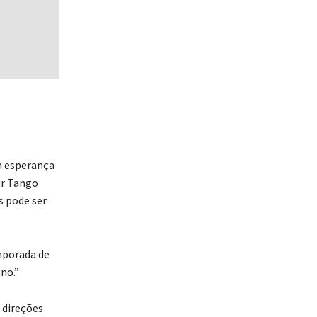
a esperança
ur Tango
s pode ser
mporada de
no.”
 direções