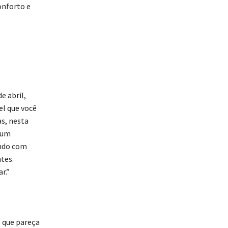
onforto e
 abril,
el que você
s, nesta
 um
ando com
tes.
r.”
s que pareça