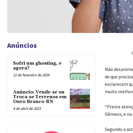
Anúncios
Sofri um ghosting, e
agora?
N
ão desanime
21 de fevereiro de 2024
de que precis
esclarecem qu
muito melhor 
Anúncio: Vende-se ou
Troca-se Terrenos em
Ouro Branco-RN
“Preste atenç
4 de abril de 2023
Gêmeos, e na 
Segundo a ast