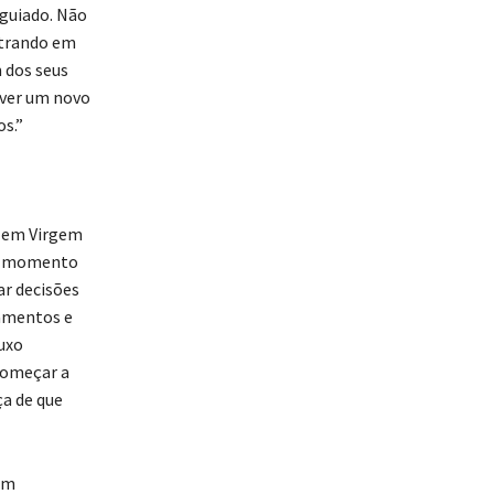
 guiado. Não
ntrando em
 dos seus
ver um novo
s.”
e em Virgem
 um momento
ar decisões
namentos e
uxo
começar a
a de que
om