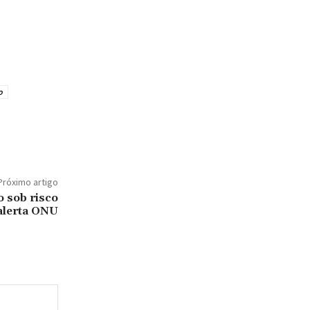
o
Próximo artigo
o sob risco
 alerta ONU