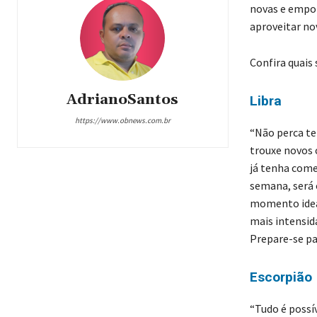
novas e empol
aproveitar no
Confira quais
AdrianoSantos
Libra
https://www.obnews.com.br
“Não perca te
trouxe novos 
já tenha come
semana, será
momento idea
mais intensid
Prepare-se pa
Escorpião
“Tudo é possí