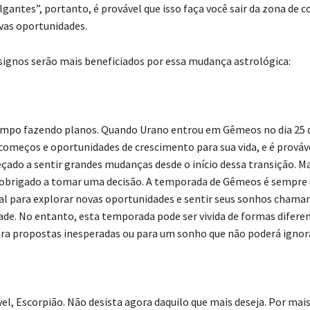
gantes”, portanto, é provável que isso faça você sair da zona de c
vas oportunidades.
 signos serão mais beneficiados por essa mudança astrológica:
mpo fazendo planos. Quando Urano entrou em Gêmeos no dia 25 de
começos e oportunidades de crescimento para sua vida, e é prováv
çado a sentir grandes mudanças desde o início dessa transição. Ma
 obrigado a tomar uma decisão. A temporada de Gêmeos é sempre
l para explorar novas oportunidades e sentir seus sonhos cham
ade. No entanto, esta temporada pode ser vivida de formas diferen
ra propostas inesperadas ou para um sonho que não poderá ignora
vel, Escorpião. Não desista agora daquilo que mais deseja. Por mai