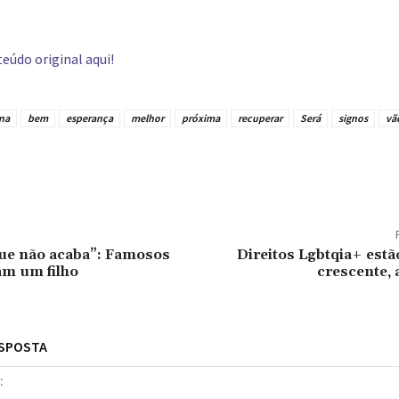
eúdo original aqui!
na
bem
esperança
melhor
próxima
recuperar
Será
signos
vã
tilhado
ue não acaba”: Famosos
Direitos Lgbtqia+ estã
am um filho
crescente,
ESPOSTA