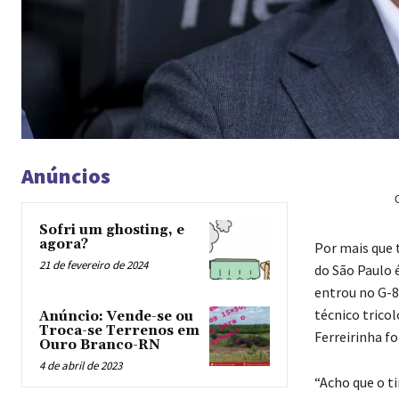
Anúncios
Sofri um ghosting, e
agora?
P
or mais que 
21 de fevereiro de 2024
do São Paulo 
entrou no G-8
técnico trico
Anúncio: Vende-se ou
Troca-se Terrenos em
Ferreirinha f
Ouro Branco-RN
4 de abril de 2023
“Acho que o t