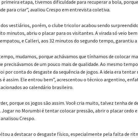
rimeira etapa, tivemos dificuldade para recuperar a bola, porqu
e para criar”, avaliou Crespo em entrevista coletiva.
 dos vestiários, porém, o clube tricolor acabou sendo surpreendido
to minutos, abriu o placar para os visitantes. A virada só veio bem
 empatou, e Calleri, aos 32 minutos do segundo tempo, garantiu a 
tempo, mudamos, porque achávamos que tínhamos de colocar ma
que precisávamos de um pouco mais de qualidade. Ao mesmo tempo,
oi por conta do desgaste da sequência de jogos. A ideia era tentar 
s é assim. Ele entrou bem”, acrescentou o técnico argentino, enfa
acionados ao calendário brasileiro.
der, porque os jogos são assim. Você cria muito, talvez tenha de d
. Jogar no Morumbi é tentar colocar pressão, abrir o placar cedo 
, analisou Crespo.
ltou a destacar o desgaste físico, especialmente pela falta de ri