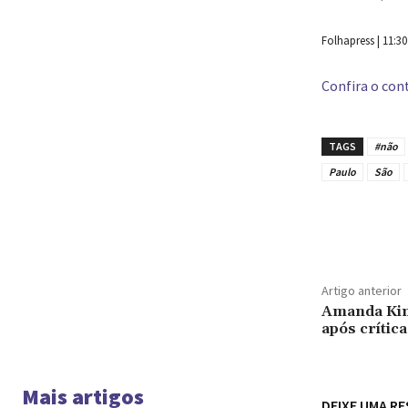
Folhapress | 11:30
Confira o cont
TAGS
#não
Paulo
São
Compar
Artigo anterior
Amanda Kim
após crític
Mais artigos
DEIXE UMA R