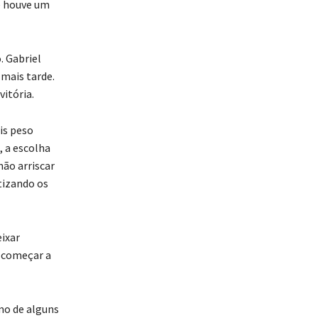
e houve um
. Gabriel
 mais tarde.
vitória.
is peso
 a escolha
não arriscar
tizando os
eixar
e começar a
tmo de alguns