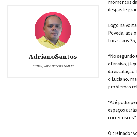
momentos da p
desgaste grand
Logo na volta
Poveda, aos oi
Lucas, aos 25,
“No segundo 
AdrianoSantos
ofensivo, já 
https://www.obnews.com.br
da escalação f
o Luciano, ma
problemas rel
“Até podia per
espaços atrás
correr riscos”
O treinador vo