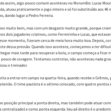
nda assim, algo pouco comum aconteceu no MorumBis: Lucas Moura
da, atuou praticamente o jogo inteiro e só foi substituído aos 46
, dando lugar a Pedro Ferreira.
mos muito bem, mas com um desgaste muito grande, porque cria
os dois jogadores criativos, como Ferreirinha e Lucas, que estava
esse momento, fizeram cerca de meia hora muito boa. Depois, c
aste dessa pressão. Quando isso acontece, começamos a ter dificu
chegar mais tarde para recuperar a bola, o campo começa a ficar ma
pouco de coragem. Tentamos controlar, não aconteceu nada grav
izou o treinador.
olta a entrar em campo na quarta-feira, quando recebe o Grêmio, p
sileirão. O time paulista é o sétimo colocado, com quatro pontos 
o posição principal a ponta direita, mas também pode atuar co
s centralizado) e como ponta esquerda. Seu pé direito é o predomi