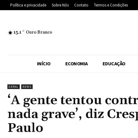
Política e privacidade
Sobre Nós
Contato
Termos e Condições
15.1
C
Ouro Branco
INÍCIO
ECONOMIA
EDUCAÇÃO
GERAL
NEWS
‘A gente tentou cont
nada grave’, diz Cre
Paulo