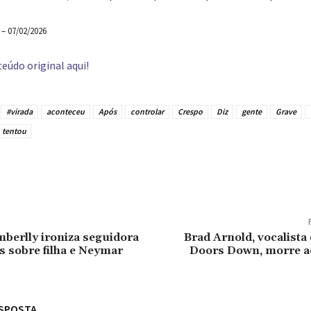
 – 07/02/2026
eúdo original aqui!
#virada
aconteceu
Após
controlar
Crespo
Diz
gente
Grave
tentou
tilhado
berlly ironiza seguidora
Brad Arnold, vocalista
as sobre filha e Neymar
Doors Down, morre a
ESPOSTA