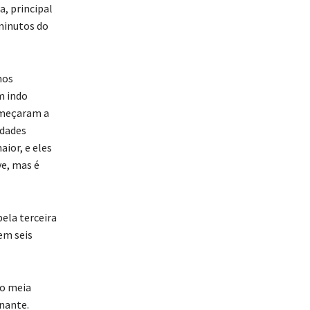
, principal
 minutos do
mos
m indo
omeçaram a
ldades
ior, e eles
e, mas é
ela terceira
em seis
mo meia
nante.