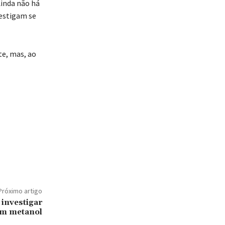
 Ainda não há
vestigam se
e, mas, ao
Próximo artigo
 investigar
om metanol