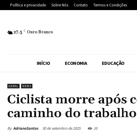
Política e privacidade
Sobre Nós
Contato
Termos e Condições
27.5
C
Ouro Branco
INÍCIO
ECONOMIA
EDUCAÇÃO
GERAL
NEWS
Ciclista morre após 
caminho do trabalho
By
AdrianoSantos
30 de setembro de 2025
10