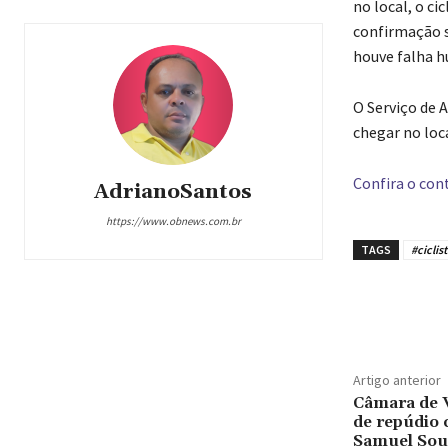
no local, o ci
confirmação s
houve falha h
O Serviço de 
chegar no loc
Confira o cont
AdrianoSantos
https://www.obnews.com.br
TAGS
#ciclist
Compar
Artigo anterior
Câmara de 
de repúdio 
Samuel Sou