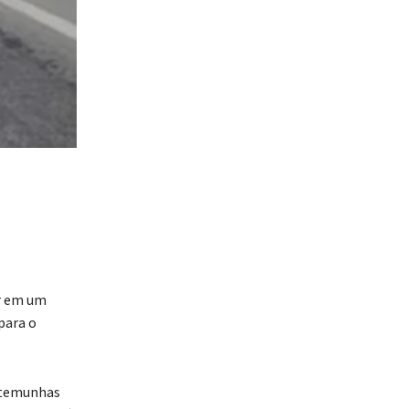
er em um
para o
estemunhas