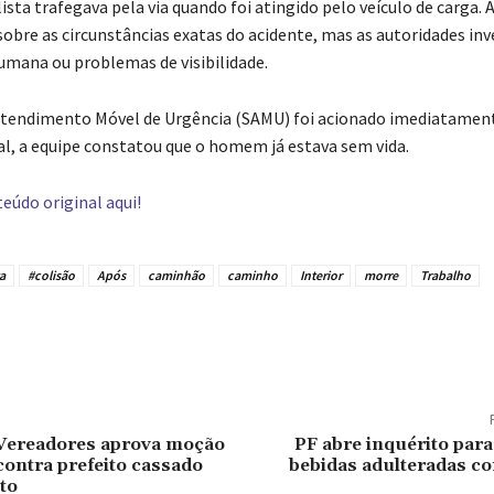
clista trafegava pela via quando foi atingido pelo veículo de carga.
obre as circunstâncias exatas do acidente, mas as autoridades in
umana ou problemas de visibilidade.
Atendimento Móvel de Urgência (SAMU) foi acionado imediatament
al, a equipe constatou que o homem já estava sem vida.
eúdo original aqui!
a
#colisão
Após
caminhão
caminho
Interior
morre
Trabalho
tilhado
Vereadores aprova moção
PF abre inquérito para
contra prefeito cassado
bebidas adulteradas c
to