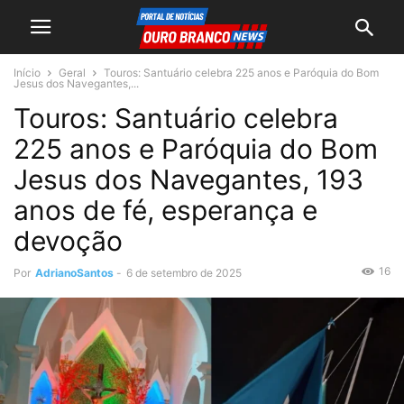
Início
Geral
Touros: Santuário celebra 225 anos e Paróquia do Bom
Jesus dos Navegantes,...
Touros: Santuário celebra
225 anos e Paróquia do Bom
Jesus dos Navegantes, 193
anos de fé, esperança e
devoção
16
Por
AdrianoSantos
-
6 de setembro de 2025