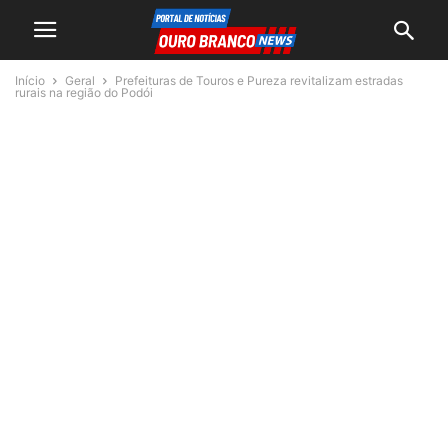
Início
Geral
Prefeituras de Touros e Pureza revitalizam estradas
rurais na região do Podói