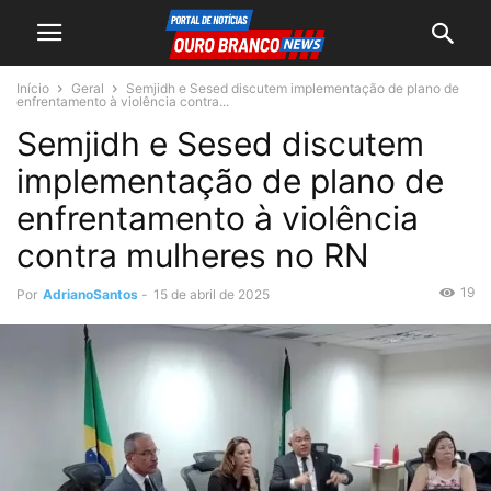
Início
Geral
Semjidh e Sesed discutem implementação de plano de
enfrentamento à violência contra...
Semjidh e Sesed discutem
implementação de plano de
enfrentamento à violência
contra mulheres no RN
19
Por
AdrianoSantos
-
15 de abril de 2025