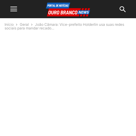
Início
Geral
João Câmara: Vice-prefeito Holderlin usa suas redes
sociais para mandar recado…