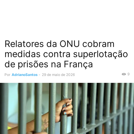
Relatores da ONU cobram
medidas contra superlotação
de prisões na França
9
Por
AdrianoSantos
-
29 de maio de 2026