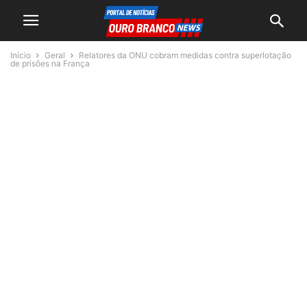
Início
Geral
Relatores da ONU cobram medidas contra superlotação
de prisões na França