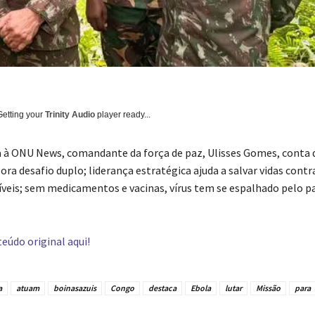
Getting your
Trinity Audio
player ready...
 à ONU News, comandante da força de paz, Ulisses Gomes, conta 
ora desafio duplo; liderança estratégica ajuda a salvar vidas cont
isíveis; sem medicamentos e vacinas, vírus tem se espalhado pelo pa
eúdo original aqui!
a
atuam
boinasazuis
Congo
destaca
Ebola
lutar
Missão
para