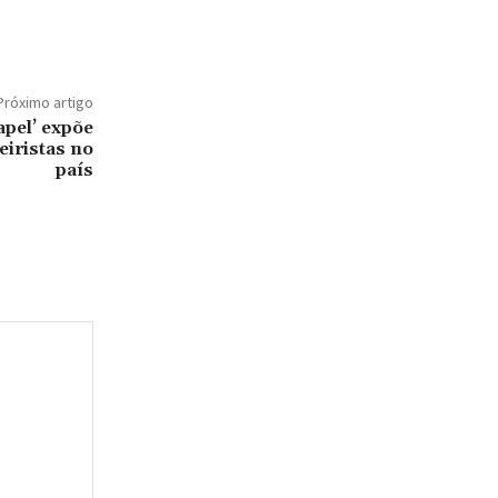
Próximo artigo
apel’ expõe
eiristas no
país