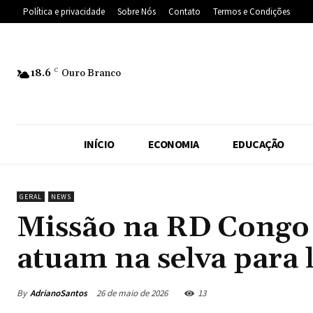
Política e privacidade
Sobre Nós
Contato
Termos e Condições
18.6
C
Ouro Branco
INÍCIO
ECONOMIA
EDUCAÇÃO
GERAL
NEWS
Missão na RD Congo 
atuam na selva para l
By
AdrianoSantos
26 de maio de 2026
13