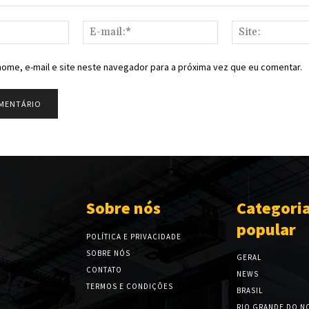
Nome:*
E-
mail:*
ome, e-mail e site neste navegador para a próxima vez que eu comentar.
Sobre nós
Categori
popular
POLÍTICA E PRIVACIDADE
SOBRE NÓS
GERAL
CONTATO
NEWS
TERMOS E CONDIÇÕES
BRASIL
RIO GRANDE DO N