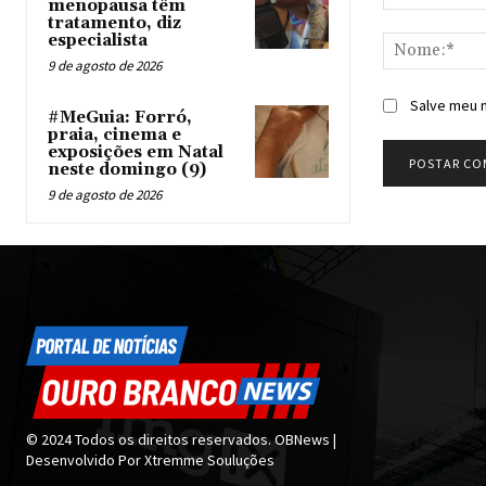
menopausa têm
Comentário:
tratamento, diz
especialista
9 de agosto de 2026
Salve meu n
#MeGuia: Forró,
praia, cinema e
exposições em Natal
neste domingo (9)
9 de agosto de 2026
© 2024 Todos os direitos reservados. OBNews |
Desenvolvido Por Xtremme Souluções