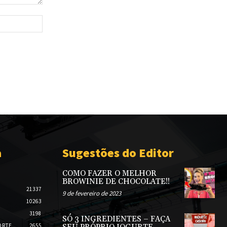
Site:
a
Sugestões do Editor
COMO FAZER O MELHOR
BROWINIE DE CHOCOLATE!!
21337
9 de fevereiro de 2023
10263
3198
SÓ 3 INGREDIENTES – FAÇA
ORTE
2655