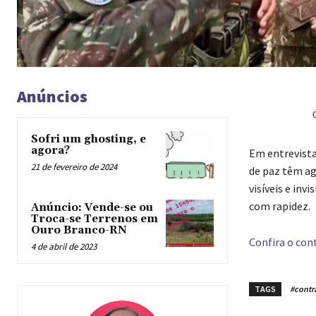
Anúncios
Sofri um ghosting, e
agora?
Em entrevista
21 de fevereiro de 2024
de paz têm ag
visíveis e inv
com rapidez.
Anúncio: Vende-se ou
Troca-se Terrenos em
Ouro Branco-RN
Confira o cont
4 de abril de 2023
TAGS
#contr