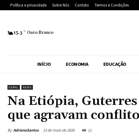
Política e privacidade
Sobre Nós
Contato
Termos e Condições
15.3
C
Ouro Branco
INÍCIO
ECONOMIA
EDUCAÇÃO
GERAL
NEWS
Na Etiópia, Guterres
que agravam conflito
By
AdrianoSantos
13 de maio de 2026
11