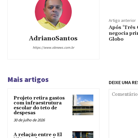
Artigo anterior
Após ‘Três 
negocia pri
AdrianoSantos
Globo
https://www.obnews.com.br
Mais artigos
DEIXE UMA R
Projeto retira gastos
com infraestrutura
escolar do teto de
despesas
30 de julho de 2026
A relação entre o El