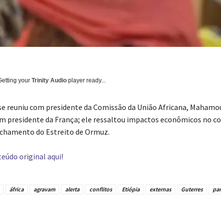
Getting your
Trinity Audio
player ready...
se reuniu com presidente da Comissão da União Africana, Mahamou
om presidente da França; ele ressaltou impactos econômicos no c
echamento do Estreito de Ormuz.
eúdo original aqui!
áfrica
agravam
alerta
conflitos
Etiópia
externas
Guterres
par
tilhado