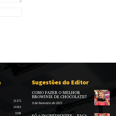
Site:
a
Sugestões do Editor
COMO FAZER O MELHOR
BROWINIE DE CHOCOLATE!!
21272
9 de fevereiro de 2023
10263
3198