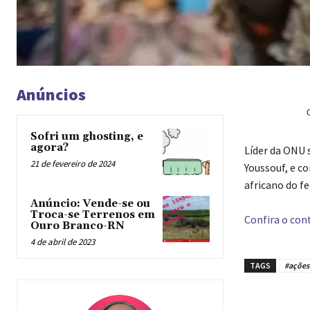
Anúncios
Sofri um ghosting, e
agora?
Líder da ONU 
21 de fevereiro de 2024
Youssouf, e c
africano do f
Anúncio: Vende-se ou
Troca-se Terrenos em
Confira o cont
Ouro Branco-RN
4 de abril de 2023
TAGS
#ações
Compar