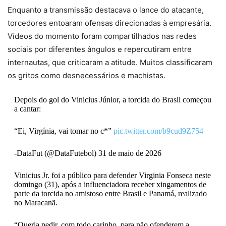
Enquanto a transmissão destacava o lance do atacante,
torcedores entoaram ofensas direcionadas à empresária.
Vídeos do momento foram compartilhados nas redes
sociais por diferentes ângulos e repercutiram entre
internautas, que criticaram a atitude. Muitos classificaram
os gritos como desnecessários e machistas.
Depois do gol do Vinicius Júnior, a torcida do Brasil começou
a cantar:
“Ei, Virgínia, vai tomar no c*”
pic.twitter.com/b9cud9Z754
-DataFut (@DataFutebol) 31 de maio de 2026
Vinicius Jr. foi a público para defender Virginia Fonseca neste
domingo (31), após a influenciadora receber xingamentos de
parte da torcida no amistoso entre Brasil e Panamá, realizado
no Maracanã.
“Queria pedir, com todo carinho, para não ofenderem a