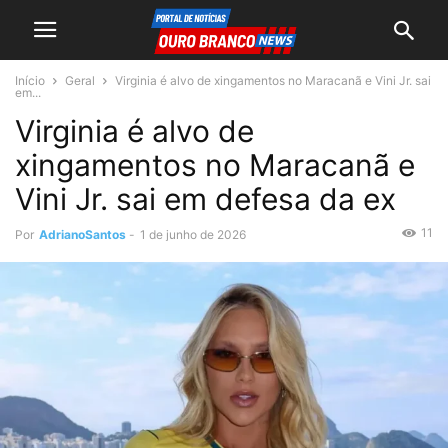
Início
Geral
Virginia é alvo de xingamentos no Maracanã e Vini Jr. sai
em...
Virginia é alvo de
xingamentos no Maracanã e
Vini Jr. sai em defesa da ex
11
Por
AdrianoSantos
-
1 de junho de 2026