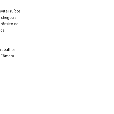
vitar ruídos
a chegou a
trânsito no
 da
trabalhos
a Câmara