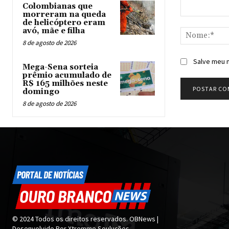
Colombianas que
morreram na queda
Comentário:
de helicóptero eram
avó, mãe e filha
8 de agosto de 2026
Salve meu n
Mega-Sena sorteia
prêmio acumulado de
R$ 165 milhões neste
domingo
8 de agosto de 2026
© 2024 Todos os direitos reservados. OBNews |
Desenvolvido Por Xtremme Souluções