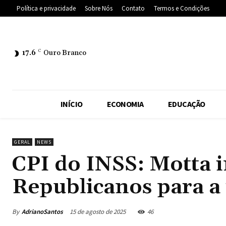
Política e privacidade
Sobre Nós
Contato
Termos e Condições
17.6
C
Ouro Branco
INÍCIO
ECONOMIA
EDUCAÇÃO
GERAL
NEWS
CPI do INSS: Motta 
Republicanos para a 
By
AdrianoSantos
15 de agosto de 2025
46