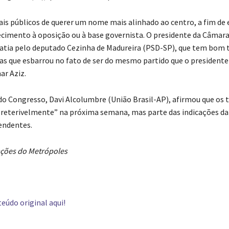
ais públicos de querer um nome mais alinhado ao centro, a fim de e
ecimento à oposição ou à base governista. O presidente da Câmar
tia pelo deputado Cezinha de Madureira (PSD-SP), que tem bom 
s que esbarrou no fato de ser do mesmo partido que o presidente
r Aziz.
do Congresso, Davi Alcolumbre (União Brasil-AP), afirmou que os 
preterivelmente” na próxima semana, mas parte das indicações d
endentes.
ções do Metrópoles
eúdo original aqui!