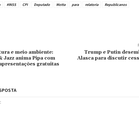
a
#INSS
CPI
Deputado
Motta
para
relatoria
Republicanos
tilhado
tura e meio ambiente:
Trump e Putin dese
& Jazz anima Pipa com
Alasca para discutir ces
apresentações gratuitas
ESPOSTA