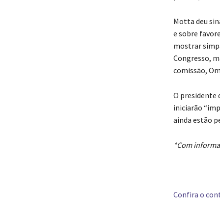
Motta deu sin
e sobre favor
mostrar simpa
Congresso, ma
comissão, Oma
O presidente 
iniciarão “im
ainda estão p
*Com informa
Confira o cont