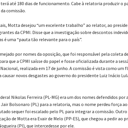
 terá até 180 dias de funcionamento. Cabe à relatoria produzir o pa
 da comissão.
iais, Motta desejou “um excelente trabalho” ao relator, ao preside
grantes da CPMI. Disse que a investigação sobre descontos indevi
s é uma “pauta tão relevante para o país”.
lmejado por nomes da oposição, que foi responsável pela coleta d
para que a CPMI saísse do papel e fosse oficializada durante a ses
Nacional, realizada em 17 de junho. A comissão é vista como um 
a causar novos desgastes ao governo do presidente Luiz Inácio Lula
deral Nikolas Ferreira (PL-MG) era um dos nomes defendidos por a
 Jair Bolsonaro (PL) para a relatoria, mas o nome perdeu força ao
tado sequer foi escalado pelo PL para integrar a comissão. Outr
icação de Motta era Evair de Melo (PP-ES), que chegou a pedir ao p
Nogueira (PI), que intercedesse por ele.