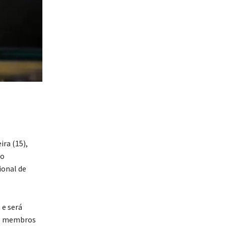
ra (15),
ão
ional de
 e será
16 membros