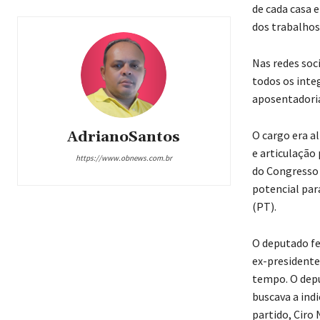
de cada casa e
dos trabalhos
Nas redes soc
todos os inte
aposentadoria
O cargo era a
AdrianoSantos
e articulação 
https://www.obnews.com.br
do Congresso 
potencial par
(PT).
O deputado fe
ex-presidente
tempo. O depu
buscava a ind
partido, Ciro 