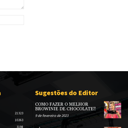
Site:
a
Sugestões do Editor
COMO FAZER O MELHOR
BROWINIE DE CHOCOLATE!!
21323
9 de fevereiro de 2023
10263
3198