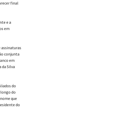
recer final
nte e a
dos em
e assinaturas
são conjunta
flanco em
 da Silva
liados do
 longo do
o nome que
residente do