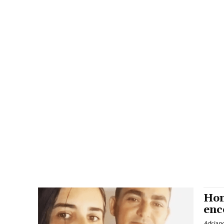
Hom
enc
Adrian