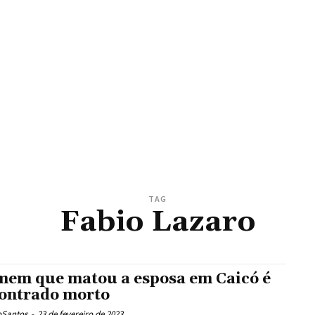
TAG
Fabio Lazaro
em que matou a esposa em Caicó é
ontrado morto
oSantos
-
23 de fevereiro de 2023