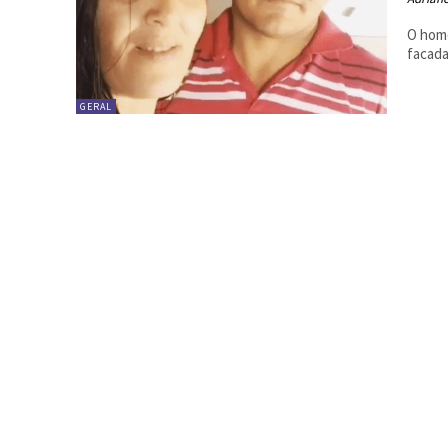
O home
facada
GERAL