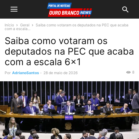
Início
Geral
Saiba como votaram os deputados na PEC que acaba
com a escala...
Saiba como votaram os
deputados na PEC que acaba
com a escala 6×1
8
Por
AdrianoSantos
-
28 de maio de 2026