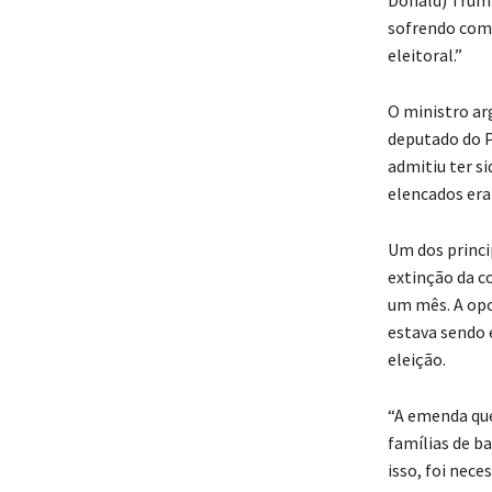
sofrendo com 
eleitoral.”
O ministro ar
deputado do P
admitiu ter s
elencados era
Um dos princi
extinção da c
um mês. A opo
estava sendo 
eleição.
“A emenda que
famílias de b
isso, foi nece