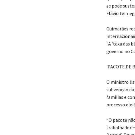
se pode suste
Flávio ter ne
Guimarães rec
internacionais
“A ‘taxa das b
governo no Co
‘PACOTE DE 
O ministro li
subvenção da 
famílias e co
processo eleit
“O pacote não
trabalhadores
Donald) Trump