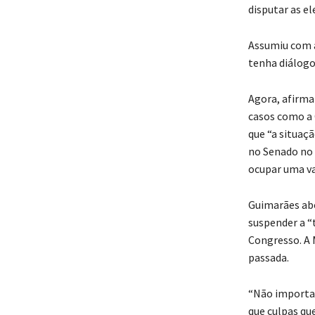
disputar as e
Assumiu com a
tenha diálogo
Agora, afirma
casos como a 
que “a situaçã
no Senado no 
ocupar uma va
Guimarães abo
suspender a “
Congresso. A 
passada.
“Não importa 
que culpas qu