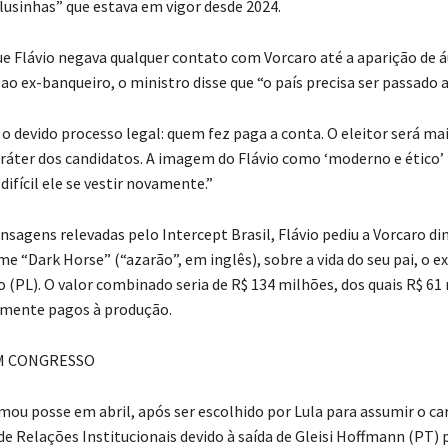
blusinhas” que estava em vigor desde 2024.
 Flávio negava qualquer contato com Vorcaro até a aparição de 
ao ex-banqueiro, o ministro disse que “o país precisa ser passado a
 devido processo legal: quem fez paga a conta. O eleitor será mai
aráter dos candidatos. A imagem do Flávio como ‘moderno e ético’ r
 difícil ele se vestir novamente.”
agens relevadas pelo Intercept Brasil, Flávio pediu a Vorcaro di
lme “Dark Horse” (“azarão”, em inglês), sobre a vida do seu pai, o 
o (PL). O valor combinado seria de R$ 134 milhões, dos quais R$ 61
amente pagos à produção.
M CONGRESSO
ou posse em abril, após ser escolhido por Lula para assumir o ca
de Relações Institucionais devido à saída de Gleisi Hoffmann (PT) 