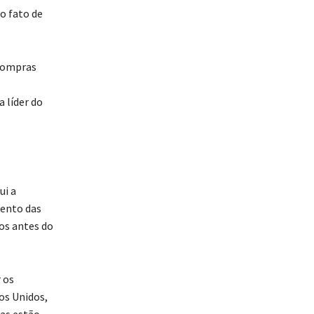
o fato de
 compras
a líder do
ui a
mento das
os antes do
 os
os Unidos,
ias estão