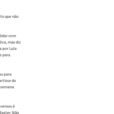
rto que não
 lidar com
ica, mas diz
a por Lula
s para
ou para
artisse do
a semana
ueremos é
Master. Não