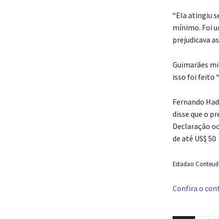
“Ela atingiu 
mínimo. Foi u
prejudicava as
Guimarães min
isso foi feito
Fernando Hadd
disse que o p
Declaração oc
de até US$ 50
Estadao Conteudo 
Confira o cont