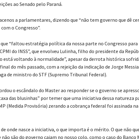
leições ao Senado pelo Paraná.
cenos a parlamentares, dizendo que “não tem governo que dê ce
 com o Congresso”.
 que “faltou estratégia política da nossa parte no Congresso para
CPMI do INSS”, que envolveu Lulinha, filho do presidente da Repúbl
o está voltando à normalidade”, apesar da derrota histórica sofrid
final do mês passado, com a rejeição da indicação de Jorge Messia
ga de ministro do STF (Supremo Tribunal Federal).
rdou o escândalo do Master ao responder se o governo se apress
taxa das blusinhas” por temer que uma iniciativa dessa natureza p
MP (Medida Provisória) zerando a cobrança federal foi assinada n
de onde nasce a iniciativa, o que importa é o mérito. O que não q
e não são do governo caiam no nosso colo, como o caso do Banco 