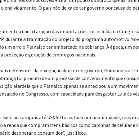
o endividamento. O país não deixa de ter governo por causa do pe
gumentou que a taxação das importações foi incluída no Congres
P, durante a tramitação do projeto do programa automotivo Mov
ido um erro o Planalto ter embarcado na cobrança. À época, um d
 a proteção e geração de empregos nacionais.
pais defensores da revogação dentro do governo, Guimarães afirm
obrança foi produto de um processo de convencimento que consum
sição alardeia que o Planalto apenas se antecipou a um movimen
ensaiado no Congresso, com capacidade para desgastar Lula às vé
 isentou compras até US$ 50 foi votada por unanimidade, mas im
aixa renda que compram itens básicos como capinhas de celular e c
ssário desonerar o consumidor”, justificou.