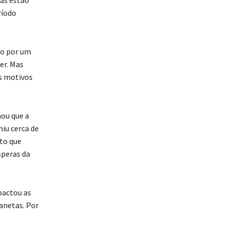
ríodo
so por um
er. Mas
os motivos
ou que a
iu cerca de
to que
speras da
pactou as
anetas. Por