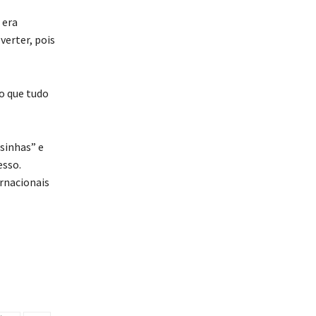
 era
verter, pois
o que tudo
sinhas” e
esso.
rnacionais