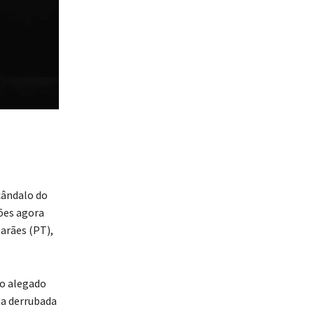
cândalo do
ões agora
arães (PT),
 o alegado
 a derrubada