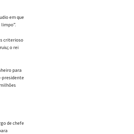
áudio em que
 limpo”.
s criterioso
uiu; o rei
nheiro para
ex-presidente
 milhões
rgo de chefe
para