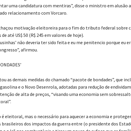
ntar uma candidatura com mentiras”, disse o ministro em alusão a
gado relacionamento com Vorcaro.
haçou motivação eleitoreira para o fim do tributo federal sobre
 de até US$ 50 (R$ 245 em valores de hoje).
lusinhas’ não deveria ter sido feita e eu me penitencio porque eu er
ngresso”, afirmou.
BONDADES’
stou as demais medidas do chamado “pacote de bondades”, que incl
gasolina e o Novo Desenrola, adotadas para redução de endivida
ntenção de alta de preços, “visando uma economia sem sobressalt
oral”.
 é eleitoral, mas o necessário para aquecer a economia e proteger
 brasileiros dos impactos da guerra entre (o presidente dos Estad
 e o Irã nos combustíveis e tirar um pouco do sufoco que as famíl