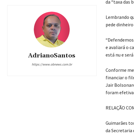
da “taxa das 
Lembrando que
pede dinheiro 
“Defendemos o
e avaliará o c
está nu e será
AdrianoSantos
https://www.obnews.com.br
Conforme mens
financiar o fi
Jair Bolsonar
foram efetiv
RELAÇÃO CO
Guimarães tom
da Secretaria 