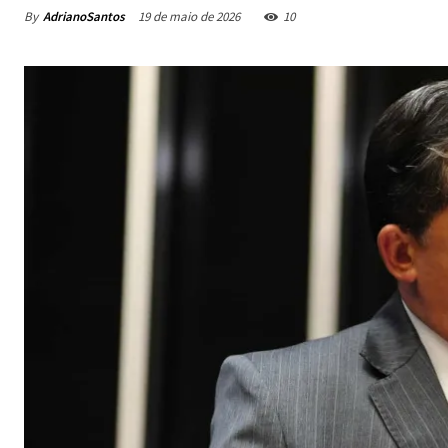
By
AdrianoSantos
19 de maio de 2026
10