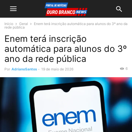
Início
Geral
Enem terá inscrição automática para alunos do 3º ano da
rede pública
Enem terá inscrição
automática para alunos do 3º
ano da rede pública
6
Por
AdrianoSantos
-
19 de maio de 2026