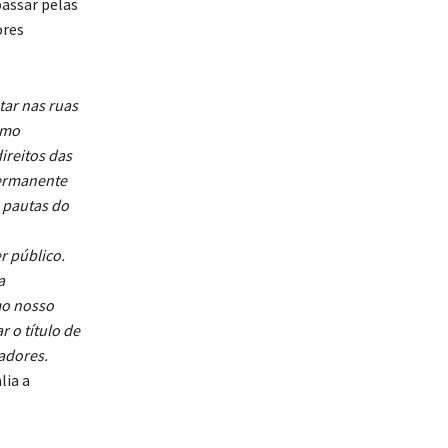
passar pelas
ores
tar nas ruas
omo
ireitos das
permanente
s pautas do
r público.
a
mo nosso
 o título de
adores.
alia a