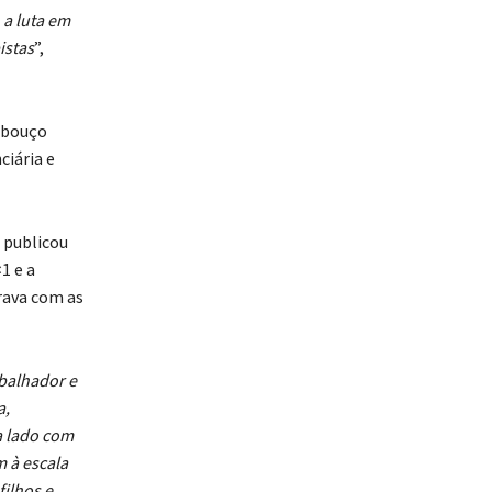
 a luta em
istas
”,
abouço
ciária e
 publicou
1 e a
rava com as
balhador e
a,
a lado com
m à escala
ilhos e