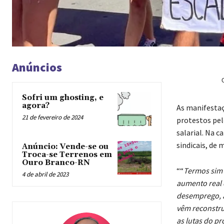
Anúncios
Sofri um ghosting, e
agora?
As manifestaç
21 de fevereiro de 2024
protestos pel
salarial. Na c
sindicais, de 
Anúncio: Vende-se ou
Troca-se Terrenos em
Ouro Branco-RN
““
Termos sim 
4 de abril de 2023
aumento real 
desemprego, a
vêm reconstru
as lutas do p