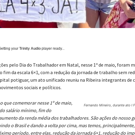
Getting your
Trinity Audio
player ready...
ões pelo Dia do Trabalhador em Natal, nesse 1º de maio, foram 
o fim da escala 6×1, com a redução da jornada de trabalho sem re
apital potiguar, um ato unificado reuniu na Ribeira integrantes de 
movimentos sociais e políticos.
o que comemorar nesse 1º de maio,
Fernando Mineiro, durante ato I 
do salário mínimo, fim do
umento da renda média dos trabalhadores. São ações do nosso g
indo o Brasil e dando a volta por cima, mas temos, principalmente
róximo período, entre elas, redução da jornada 6×1, redução do imp