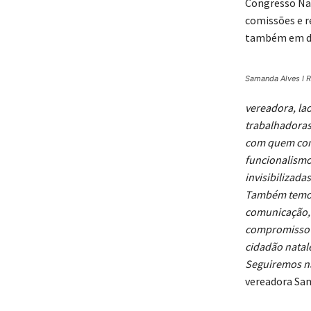
Congresso Nac
comissões e r
também em do
Samanda Alves I 
vereadora, la
trabalhadoras
com quem const
funcionalismo
invisibilizad
Também temos 
comunicação, 
compromisso c
cidadão natal
Seguiremos na 
vereadora Sam