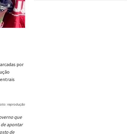
marcadas por
dução
centrais
Foto: reprodução
overno que
, de apontar
osto de