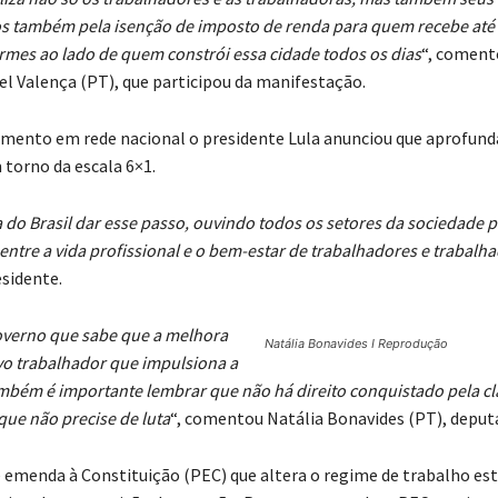
os também pela isenção de imposto de renda para quem recebe até 5
rmes ao lado de quem constrói essa cidade todos os dias
“, coment
el Valença (PT), que participou da manifestação.
ento em rede nacional o presidente Lula anunciou que aprofunda
 torno da escala 6×1.
 do Brasil dar esse passo, ouvindo todos os setores da sociedade p
entre a vida profissional e o bem-estar de trabalhadores e trabalh
esidente.
verno que sabe que a melhora
Natália Bonavides I Reprodução
vo trabalhador que impulsiona a
bém é importante lembrar que não há direito conquistado pela cl
que não precise de luta
“, comentou Natália Bonavides (PT), deputa
 emenda à Constituição (PEC) que altera o regime de trabalho es