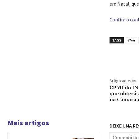
em Natal, que 
Confira o cont
TAGS
#fim
Compar
Artigo anterior
CPMI do INS
que obterá 
na Câmara 
Mais artigos
DEIXE UMA R