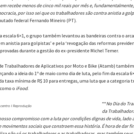
em recebe menos de cinco mil reais por mês e, fundamentalmente,
cracia, por isso sei que os trabalhadores são contra anistia a golp
utado federal Fernando Mineiro (PT).
a escala 6×1, o grupo também levantou as bandeiras contra o arc
sem anistia para golpistas’ e pela ‘revogação das reformas previden
 aprovadas durante a gestão do ex-presidente Michel Temer.
de Trabalhadores de Aplicativos por Moto e Bike (Atamb) também
çando a ideia do 1º de maio como dia de luta, pelo fim da escala 6×
a taxa mínima de R$ 10 para entregas, uma luta que a categoria t
 como o
iFood
.
““
No Dia do Tra
 centro I Reprodução
da Trabalhador
osso compromisso com a luta por condições dignas de vida, lado 
e movimentos sociais que constroem essa história. É hora de dar fi
liza não só os trabalhadores e as trabalhadoras, mas também seus f