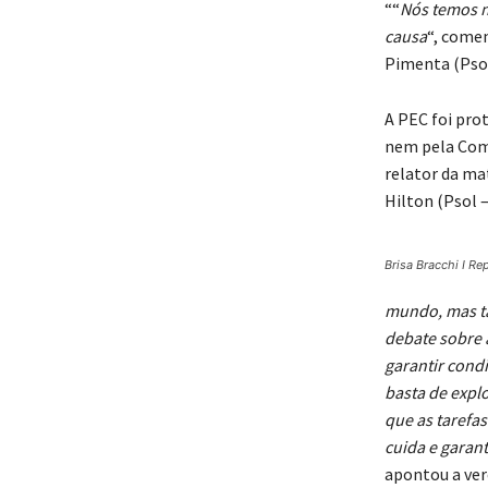
““
Nós temos 
causa
“, come
Pimenta (Pso
A PEC foi pro
nem pela Comi
relator da mat
Hilton (Psol –
Brisa Bracchi I R
mundo, mas ta
debate sobre a
garantir condi
basta de expl
que as tarefas
cuida e garant
apontou a ver