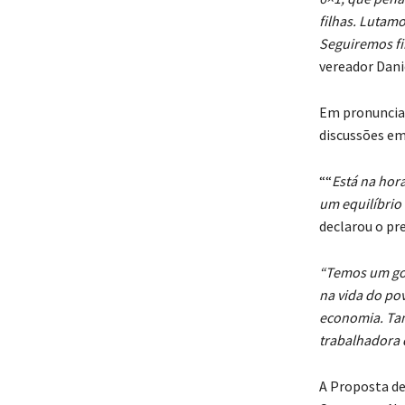
filhas. Lutam
Seguiremos fi
vereador Dani
Em pronunciam
discussões em
““
Está na hora
um equilíbrio 
declarou o pr
“Temos um go
na vida do po
economia. Tam
trabalhadora 
A Proposta de