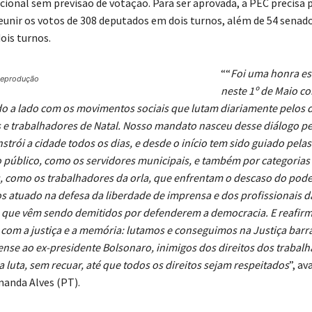
ional sem previsão de votação. Para ser aprovada, a PEC precisa 
eunir os votos de 308 deputados em dois turnos, além de 54 senad
is turnos.
““
Foi uma honra es
Reprodução
neste 1º de Maio c
do a lado com os movimentos sociais que lutam diariamente pelos d
 e trabalhadores de Natal. Nosso mandato nasceu desse diálogo 
rói a cidade todos os dias, e desde o início tem sido guiado pela
 público, como os servidores municipais, e também por categorias
as, como os trabalhadores da orla, que enfrentam o descaso do pode
atuado na defesa da liberdade de imprensa e dos profissionais d
que vêm sendo demitidos por defenderem a democracia. E reafir
om a justiça e a memória: lutamos e conseguimos na Justiça barrar
ense ao ex-presidente Bolsonaro, inimigos dos direitos dos trabalh
luta, sem recuar, até que todos os direitos sejam respeitados
”, av
anda Alves (PT).