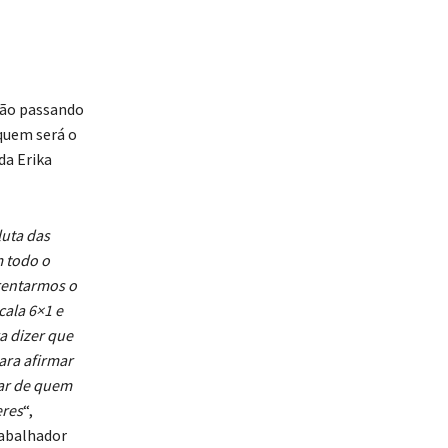
 não passando
quem será o
da Erika
luta das
 todo o
rentarmos o
cala 6×1 e
a dizer que
ara afirmar
dar de quem
eres
“,
rabalhador