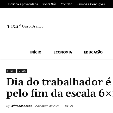
Política e privacidade
Sobre Nós
Contato
Termos e Condições
15.3
C
Ouro Branco
INÍCIO
ECONOMIA
EDUCAÇÃO
GERAL
NEWS
Dia do trabalhador 
pelo fim da escala 6
By
AdrianoSantos
2 de maio de 2025
24