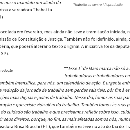
no nosso mandato um aliado da
Thabatta ao centro I Reprodução
ntou a vereadora Thabatta
l)
tocolada em fevereiro, mas ainda não teve a tramitação iniciada,
ssão de Constituição e Justiça. Também não foi definido, ainda, 
éria, que poderá alterar o texto original. A iniciativa foi da deputa
 SP).
““
Esse 1º de Maio marca não só a 
eprodução
trabalhadoras e trabalhadores em
mbém intensifica, para nós, um calendário de ação. É urgente enf
 redução da jornada de trabalho sem perdas salariais, pôr fim à es
ções mais dignas e justas de trabalho. Nesse dia, fomos às ruas par
oração e que existe vida além do trabalho. Também fomos às ruas p
 do cuidado são trabalho e que precisamos refletir sobre isso, cui
ir seus direitos, porque, no fim, as mais afetadas somos nós, mulh
eadora Brisa Bracchi (PT), que também esteve no ato do Dia do T