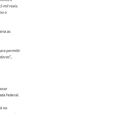
 mil reais.
ou o
ria as
ara permitir
adoras
”,
asse
da federal.
tá no