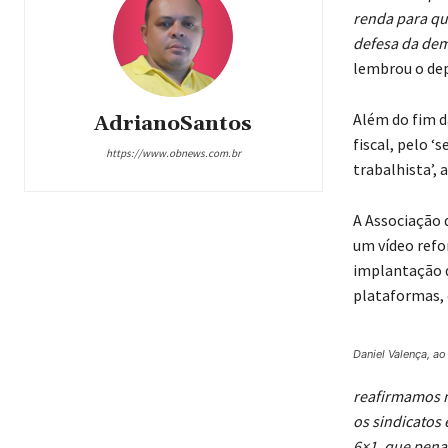
renda para qu
defesa da demo
lembrou o dep
Além do fim d
AdrianoSantos
fiscal, pelo ‘
https://www.obnews.com.br
trabalhista’,
A Associação 
um vídeo refor
implantação d
plataformas,
Daniel Valença, ao
reafirmamos n
os sindicatos 
6×1, que pena