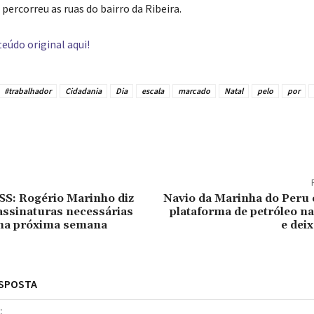
percorreu as ruas do bairro da Ribeira.
eúdo original aqui!
#trabalhador
Cidadania
Dia
escala
marcado
Natal
pelo
por
tilhado
S: Rogério Marinho diz
Navio da Marinha do Peru 
assinaturas necessárias
plataforma de petróleo n
na próxima semana
e dei
ESPOSTA